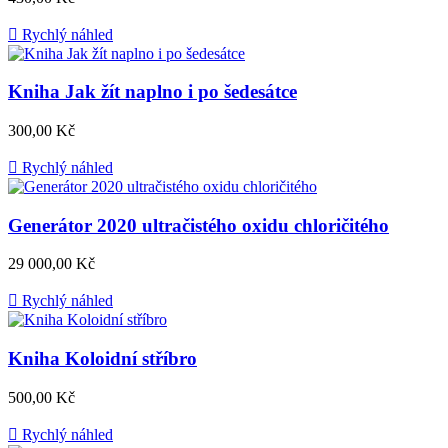

Rychlý náhled
Kniha Jak žít naplno i po šedesátce
Cena
300,00 Kč

Rychlý náhled
Generátor 2020 ultračistého oxidu chloričitého
Cena
29 000,00 Kč

Rychlý náhled
Kniha Koloidní stříbro
Cena
500,00 Kč

Rychlý náhled