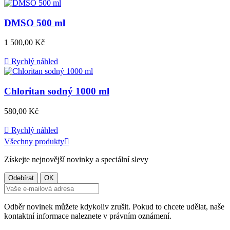
DMSO 500 ml
Cena
1 500,00 Kč

Rychlý náhled
Chloritan sodný 1000 ml
Cena
580,00 Kč

Rychlý náhled
Všechny produkty

Získejte nejnovější novinky a speciální slevy
Odběr novinek můžete kdykoliv zrušit. Pokud to chcete udělat, naše
kontaktní informace naleznete v právním oznámení.