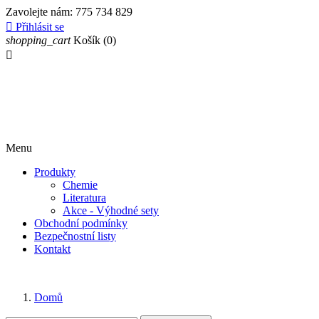
Zavolejte nám:
775 734 829

Přihlásit se
shopping_cart
Košík
(0)

Menu
Produkty
Chemie
Literatura
Akce - Výhodné sety
Obchodní podmínky
Bezpečnostní listy
Kontakt
Domů