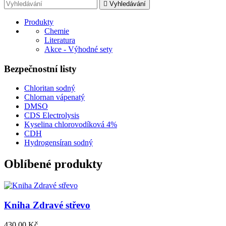

Vyhledávání
Produkty
Chemie
Literatura
Akce - Výhodné sety
Bezpečnostní listy
Chloritan sodný
Chlornan vápenatý
DMSO
CDS Electrolysis
Kyselina chlorovodíková 4%
CDH
Hydrogensíran sodný
Oblíbené produkty
Kniha Zdravé střevo
Cena
430,00 Kč