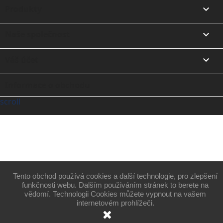
Produkty

Naše společnost

Váš účet

Informace o obchodu
scroll
Tento obchod používá cookies a další technologie, pro zlepšení
funkčnosti webu. Dalším použiváním stránek to berete na
vědomí. Technologii Cookies můžete vypnout na vašem
internetovém prohlížeči.