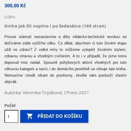
300,00 Kč
S DPH
Kniha Jak žít naplno i po šedesátce (160 stran)
Proces stárnutí nezastavíme a díky vědecko-technické revoluci se
dožíváme stále vyššího věku. Co dělat, abychom si tuto životní etapu
užili ve zdraví? Z velké míry to můžeme vylepšit životním stylem,
zdravou stravou a vhodným cvičením. A to i v případě, že jsme tomu
doposud moc nedali. Spoustě pohybových aktivit vhodných pro tuto
věkovou kategorii a navíc i do domácího prostředí se věnuje tato kniha.
Nemusíme chodit nikam do posilovny, skvěle nám poslouží vlastní
obývák.
Autorka: Veronika Tirpáková, CPress 2021
Počet

PŘIDAT DO KOŠÍKU